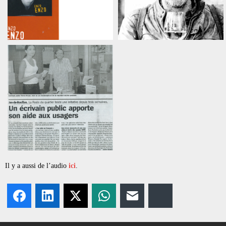
Mes soutiens
Galerie photo
Il y a aussi de l’audio
ici
.
Facebook
LinkedIn
X
WhatsApp
E-mail
Bluesky