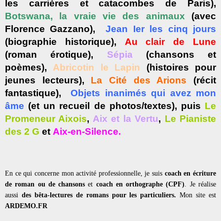
les carrières et catacombes de Paris),
Botswana, la vraie vie des animaux
(avec
Florence Gazzano),
Jean Ier les cinq jours
(biographie historique),
Au clair de Lune
(roman érotique),
Sépia
(chansons et
poèmes),
Abricotin le Lapin
(histoires pour
jeunes lecteurs),
La Cité des Arions
(récit
fantastique),
Objets inanimés qui avez mon
âme
(et un recueil de photos/textes)
,
puis
Le
Promeneur Aixois
,
Aix et la Vertu
,
Le Pianiste
des 2 G
et
Aix-en-Silence.
En ce qui concerne mon activité professionnelle, je suis
coach en écriture
de ro
man ou de chansons
et
coach en ortho
graphe (CPF)
. Je réalise
aussi
des bêta-lectures de romans pour les particuliers.
Mon site est
ARDEMO.FR