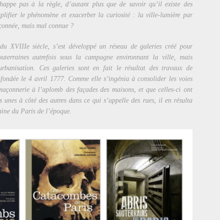
happe pas à la règle, d’autant plus que de savoir qu’il existe des
plifier le phénomène et exacerber la curiosité : la ville-lumière par
pçonnée, mais mal connue ?
 du XVIIIe siècle, s’est développé un réseau de galeries créé pour
 souterraines autrefois sous la campagne environnant la ville, mais
rbanisation. Ces galeries sont en fait le résultat des travaux de
s fondée le 4 avril 1777. Comme elle s’ingénia à consolider les voies
 maçonnerie à l’aplomb des façades des maisons, et que celles-ci ont
s unes à côté des autres dans ce qui s’appelle des rues, il en résulta
aine du Paris de l’époque.