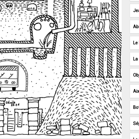
Jea
Abr
Le 
La
Ob
Aix
Bo
Sé