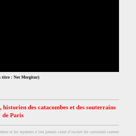
 titre : Net Mergitur)
, historien des catacombes et des souterrains
de Paris
bres et les mystères n’ont jamais cessé d’exciter les curiosités comme