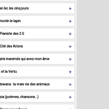
n Ier, les cinq jours
icotin le lapin
Pianiste des 2 G
 Cité des Arions
jets inanimés qui avez mon âme
 et la Vertu
tswana : la vraie vie des animaux
pia (poèmes, chansons…)