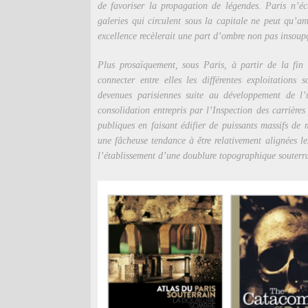
de favoriser la propagation de légendes. Paris n’éc
galeries qui circulent sous la capitale ne peut qu’am
excellence recèlerait une part d’ombre non pas insou
Plus prosaïquement, sous Paris, à partir de la fin
connecter entre elles les différentes exploitations
devenues parisiennes suite au développement de l’u
consolidation entrepris par l’Inspection des carrière
publiques en faisant édifier de puissants massifs de
une fâcheuse tendance à être relativement alignées le
l’établissement d’une doublure topographique souterr