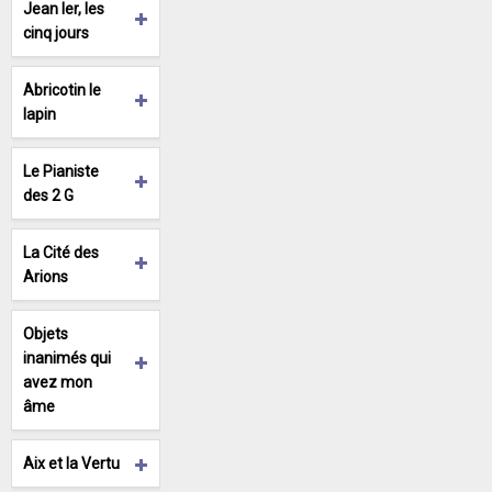
Jean Ier, les
cinq jours
Abricotin le
lapin
Le Pianiste
des 2 G
La Cité des
Arions
Objets
inanimés qui
avez mon
âme
Aix et la Vertu