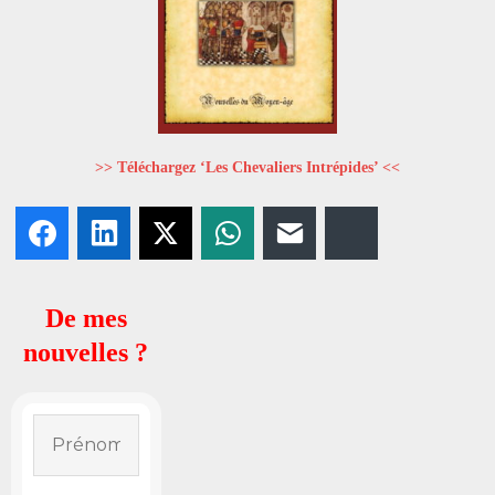
>> Téléchargez ‘Les Chevaliers Intrépides’ <<
Facebook
LinkedIn
X
WhatsApp
E-mail
Bluesky
De mes
nouvelles ?